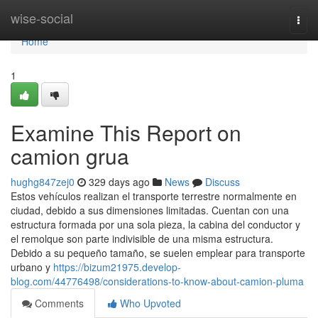
Home
wise-social
Togg
navi
Home
1
Examine This Report on
camion grua
hughg847zej0
329 days ago
News
Discuss
Estos vehículos realizan el transporte terrestre normalmente en
ciudad, debido a sus dimensiones limitadas. Cuentan con una
estructura formada por una sola pieza, la cabina del conductor y
el remolque son parte indivisible de una misma estructura.
Debido a su pequeño tamaño, se suelen emplear para transporte
urbano y
https://bizum21975.develop-
blog.com/44776498/considerations-to-know-about-camion-pluma
Comments
Who Upvoted