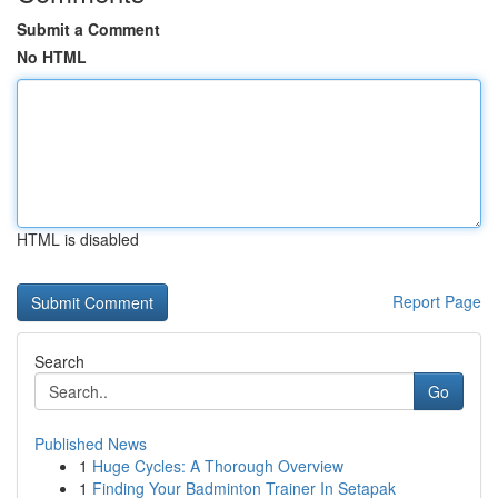
Submit a Comment
No HTML
HTML is disabled
Report Page
Search
Go
Published News
1
Huge Cycles: A Thorough Overview
1
Finding Your Badminton Trainer In Setapak