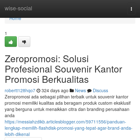
Home
wise-social
Togg
navi
Home
1
Zeropromosi: Solusi
Profesional Souvenir Kantor
Promosi Berkualitas
robertt128hqo7
324 days ago
News
Discuss
Zeropromosi ada sebagai pilihan terbaik untuk souvenir kantor
promosi memiliki kualitas ada beragam produk custom eksklusif
yang berguna untuk menaikkan citra dan branding perusahaan
anda
https://messiahzdikb.articlesblogger.com/59711556/panduan-
lengkap-memilih-flashdisk-promosi-yang-tepat-agar-brand-anda-
lebih-dikenal