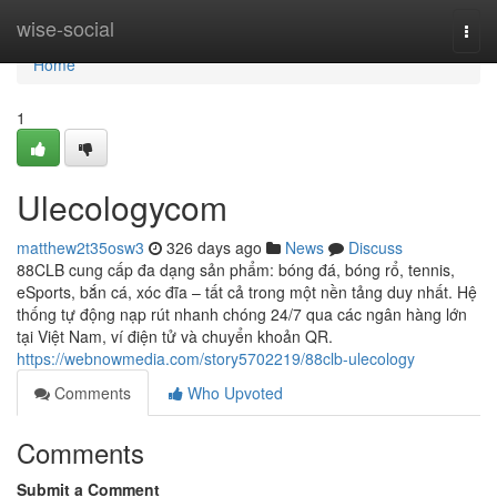
Home
wise-social
Togg
navi
Home
1
Ulecologycom
matthew2t35osw3
326 days ago
News
Discuss
88CLB cung cấp đa dạng sản phẩm: bóng đá, bóng rổ, tennis,
eSports, bắn cá, xóc đĩa – tất cả trong một nền tảng duy nhất. Hệ
thống tự động nạp rút nhanh chóng 24/7 qua các ngân hàng lớn
tại Việt Nam, ví điện tử và chuyển khoản QR.
https://webnowmedia.com/story5702219/88clb-ulecology
Comments
Who Upvoted
Comments
Submit a Comment