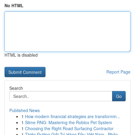
No HTML
HTML is disabled
Report Page
Search
Go
Published News
1
How modern financial strategies are transformin...
1
Slime RNG: Mastering the Roblox Pet System
1
Choosing the Right Road Surfacing Contractor
1
Thiên Đường Giải Trí Hàng Đầu Việt Nam , Phân...