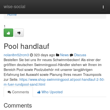
Home
wise-social
Togg
navi
Home
1
Pool handlauf
nolan8m52rcm3
323 days ago
News
Discuss
Bestellen Sie bei uns Ihr neues Schwimmbecken! Als einer der
größten deutschen Swimmingpool-Händler stehen wir Ihnen im
Bereich Pool sowie Poolzubehör mit unserer langjährigen
Erfahrung bei Auswahl sowie Planung Ihres neuen Traumpools
zur Seite.
https://www.shop-swimmingpool.at/pool-handlauf-2-50-
m-fuer-rundpool-sand.html
Comments
Who Upvoted
Comments