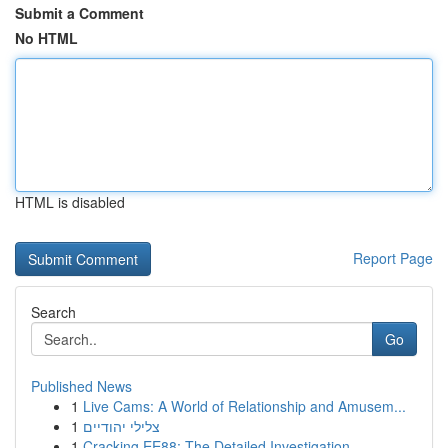
Submit a Comment
No HTML
HTML is disabled
Report Page
Search
Go
Published News
1
Live Cams: A World of Relationship and Amusem...
1
צלילי יהודיים
1
Cracking EE88: The Detailed Investigation