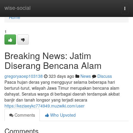
Home
wise-social
Togg
navi
Home
1
Breaking News: Jatim
Diserang Bencana Alam
gregoryaoep103138
323 days ago
News
Discuss
Pasca hujan deras yang mengguyur selama beberapa hari
berturut-turut, wilayah Jawa Timur merupakan bencana alam
dahsyat. Seratus warga di berbagai daerah terdampak akibat
banjir dan tanah longsor yang terjadi secara
https://keziaeykc774949.muzwiki.com/user
Comments
Who Upvoted
Comments