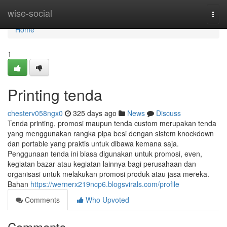
Home
wise-social
Togg
navi
Home
1
Printing tenda
chesterv058ngx0
325 days ago
News
Discuss
Tenda printing, promosi maupun tenda custom merupakan tenda
yang menggunakan rangka pipa besi dengan sistem knockdown
dan portable yang praktis untuk dibawa kemana saja.
Penggunaan tenda ini biasa digunakan untuk promosi, even,
kegiatan bazar atau kegiatan lainnya bagi perusahaan dan
organisasi untuk melakukan promosi produk atau jasa mereka.
Bahan
https://wernerx219ncp6.blogsvirals.com/profile
Comments
Who Upvoted
Comments