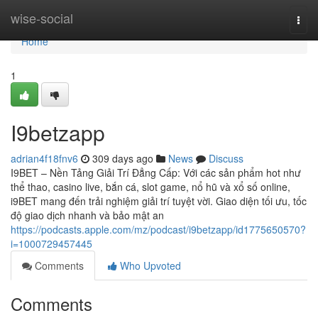
Home
wise-social
Togg
navi
Home
1
I9betzapp
adrian4f18fnv6
309 days ago
News
Discuss
I9BET – Nền Tảng Giải Trí Đẳng Cấp: Với các sản phẩm hot như
thể thao, casino live, bắn cá, slot game, nổ hũ và xổ số online,
i9BET mang đến trải nghiệm giải trí tuyệt vời. Giao diện tối ưu, tốc
độ giao dịch nhanh và bảo mật an
https://podcasts.apple.com/mz/podcast/i9betzapp/id1775650570?
i=1000729457445
Comments
Who Upvoted
Comments