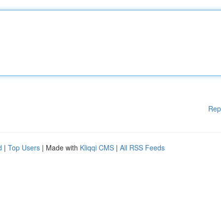
Rep
d
|
Top Users
| Made with
Kliqqi CMS
|
All RSS Feeds