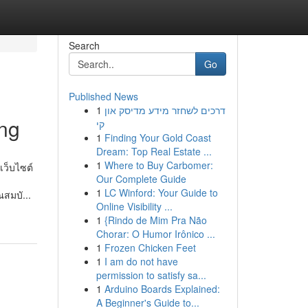
Search
Go
Published News
1
דרכים לשחזר מידע מדיסק און
ing
קי
1
Finding Your Gold Coast
Dream: Top Real Estate ...
1
Where to Buy Carbomer:
เว็บไซต์
Our Complete Guide
ซ
1
LC Winford: Your Guide to
สมบั...
Online Visibility ...
1
{Rindo de Mim Pra Não
Chorar: O Humor Irônico ...
1
Frozen Chicken Feet
1
I am do not have
permission to satisfy sa...
1
Arduino Boards Explained:
A Beginner's Guide to...