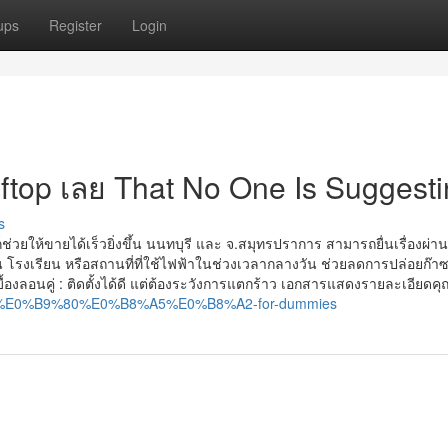
ups
Register
Login
ftop เลย That No One Is Suggest
s
็ช่วยให้ขายได้เร็วยิ่งขึ้น นนทบุรี และ จ.สมุทรปราการ สามารถยื่นเรื่องผ่าน
งาน โรงเรียน หรือสถานที่ที่ใช้ไฟฟ้าในช่วงเวลากลางวัน ช่วยลดการปล่อยก๊า
งลอนคู่ : ติดตั้งได้ดี แต่ต้องระวังการแตกร้าว เอกสารแสดงรายละเอียดคุณ
oftop-%E0%B9%80%E0%B8%A5%E0%B8%A2-for-dummies