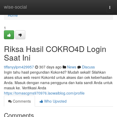
Home
wise-social
Togg
navi
Home
1
Riksa Hasil COKRO4D Login
Saat Ini
tiffanyylpm429957
307 days ago
News
Discuss
Ingin tahu hasil pengundian Kokor4d? Mudah sekali! Silahkan
akses situs web resmi Kokor4d untuk akses dan cek keberhasilan
Anda. Masuk dengan nama pengguna dan kata sandi Anda untuk
masuk ke. Verifikasi Anda
https://tomascgms970976.laowaiblog.com/profile
Comments
Who Upvoted
Comments