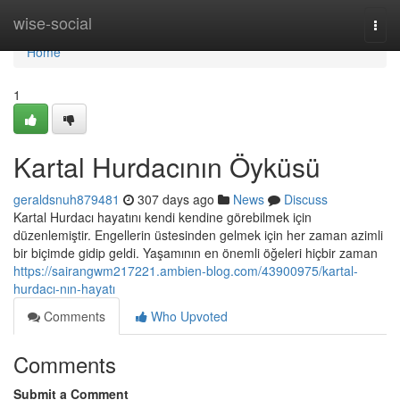
Home
wise-social
Togg
navi
Home
1
Kartal Hurdacının Öyküsü
geraldsnuh879481
307 days ago
News
Discuss
Kartal Hurdacı hayatını kendi kendine görebilmek için
düzenlemiştir. Engellerin üstesinden gelmek için her zaman azimli
bir biçimde gidip geldi. Yaşamının en önemli öğeleri hiçbir zaman
https://sairangwm217221.ambien-blog.com/43900975/kartal-
hurdacı-nın-hayatı
Comments
Who Upvoted
Comments
Submit a Comment