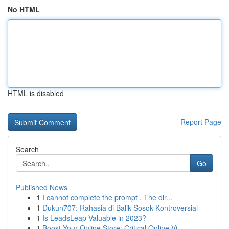
No HTML
HTML is disabled
Report Page
Search
Go
Published News
1
I cannot complete the prompt . The dir...
1
Dukun707: Rahasia di Balik Sosok Kontroversial
1
Is LeadsLeap Valuable in 2023?
1
Boost Your Online Store: Critical Online Vi...