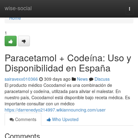
Home
wise-social
Togg
navi
Home
1
Paracetamol + Codeína: Uso y
Disponibilidad en España
sairavexx010366
309 days ago
News
Discuss
El producto médico Cocodamol es una combinación de
paracetamol y codeína, utilizada para aliviar el malestar. En
nuestro país, Cocodamol está disponible bajo receta médica. Es
importante consultar con un médico
https://darrenedyo214997.wikiannouncing.com/user
Comments
Who Upvoted
Comments