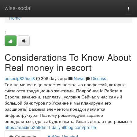
Home
wise-social
Togg
navi
Home
1
Considerations To Know About
Real money in escort
posecig825ucj8
306 days ago
News
Discuss
Тем не менее еще остается несколько профессий, которые
считаются традиционно женскими. Подробнее ᐈ Работа в
Европе: вакансии, зарплаты, условия Сейчас у нас самый
большой банк туров по Украине и мы планируем его
расширять! Важным элементом поездки является
инфраструктура. Поэтому рекомендуем заранее
определиться, где вы будете жить. Узнать детали программы и
https://maximp259dmr1.dailyhitblog.com/profile
Comments
Who Upvoted