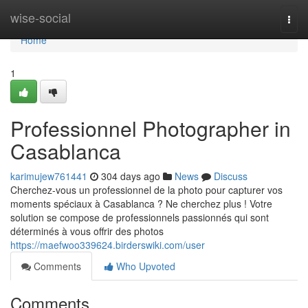
Home
wise-social
Togg
navi
Home
1
Professionnel Photographer in
Casablanca
karimujew761441
304 days ago
News
Discuss
Cherchez-vous un professionnel de la photo pour capturer vos
moments spéciaux à Casablanca ? Ne cherchez plus ! Votre
solution se compose de professionnels passionnés qui sont
déterminés à vous offrir des photos
https://maefwoo339624.birderswiki.com/user
Comments
Who Upvoted
Comments