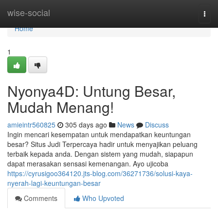
Home
wise-social
Togg
navi
Home
1
Nyonya4D: Untung Besar,
Mudah Menang!
amieintr560825
305 days ago
News
Discuss
Ingin mencari kesempatan untuk mendapatkan keuntungan
besar? Situs Judi Terpercaya hadir untuk menyajikan peluang
terbaik kepada anda. Dengan sistem yang mudah, siapapun
dapat merasakan sensasi kemenangan. Ayo ujicoba
https://cyrusigoo364120.jts-blog.com/36271736/solusi-kaya-
nyerah-lagi-keuntungan-besar
Comments
Who Upvoted