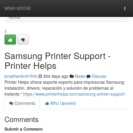
Home
wise-social
Togg
navi
Home
1
Samsung Printer Support -
Printer Helps
jonathan6n91fhi5
304 days ago
News
Discuss
Printer Helps ofrece soporte experto para impresoras Samsung:
instalación, drivers, reparación y solución de problemas al
instante."
https://www.printerhelps.com/samsung-printer-support
Comments
Who Upvoted
Comments
Submit a Comment