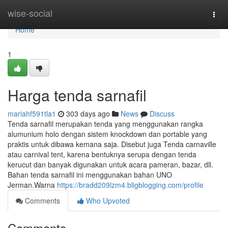
Home
wise-social
Togg
navi
Home
1
Harga tenda sarnafil
mariahf591tla1
303 days ago
News
Discuss
Tenda sarnafil merupakan tenda yang menggunakan rangka
alumunium holo dengan sistem knockdown dan portable yang
praktis untuk dibawa kemana saja. Disebut juga Tenda carnaville
atau carnival tent, karena bentuknya serupa dengan tenda
kerucut dan banyak digunakan untuk acara pameran, bazar, dll.
Bahan tenda sarnafil ini menggunakan bahan UNO
Jerman.Warna
https://bradd209lzm4.bligblogging.com/profile
Comments
Who Upvoted
Comments