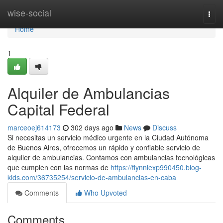
Home
wise-social
Togg
navi
Home
1
Alquiler de Ambulancias
Capital Federal
marceoej614173
302 days ago
News
Discuss
Si necesitas un servicio médico urgente en la Ciudad Autónoma
de Buenos Aires, ofrecemos un rápido y confiable servicio de
alquiler de ambulancias. Contamos con ambulancias tecnológicas
que cumplen con las normas de
https://flynniexp990450.blog-
kids.com/36735254/servicio-de-ambulancias-en-caba
Comments
Who Upvoted
Comments