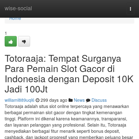
Home
wise-social
Togg
navi
Home
1
Totoraaja: Tempat Surganya
Para Pemain Slot Gacor di
Indonesia dengan Deposit 10K
Jadi 100Jt
williaml889uql6
299 days ago
News
Discuss
Totoraaja adalah situs slot online terpercaya yang menawarkan
berbagai permainan slot gacor dengan tingkat kemenangan
tinggi. Platform ini dikenal karena keamanannya, transparansi,
dan layanan pelanggan yang profesional. Selain itu, Totoraaja
menyediakan berbagai fitur menarik seperti bonus deposit,
cashback, dan jackpot progresif yang memberikan peluang besar