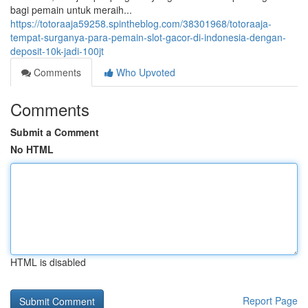
bagi pemain untuk meraih...
https://totoraaja59258.spintheblog.com/38301968/totoraaja-
tempat-surganya-para-pemain-slot-gacor-di-indonesia-dengan-
deposit-10k-jadi-100jt
Comments
Who Upvoted
Comments
Submit a Comment
No HTML
HTML is disabled
Report Page