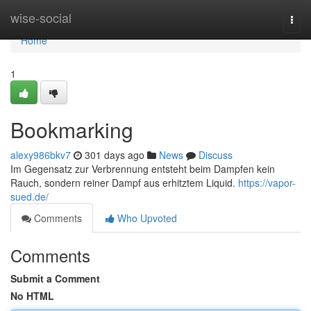
Home
wise-social
Togg
navi
Home
1
Bookmarking
alexy986bkv7
301 days ago
News
Discuss
Im Gegensatz zur Verbrennung entsteht beim Dampfen kein
Rauch, sondern reiner Dampf aus erhitztem Liquid.
https://vapor-
sued.de/
Comments
Who Upvoted
Comments
Submit a Comment
No HTML