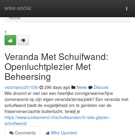
Home
wise-social
Togg
navi
Home
1
Veranda Met Schuifwand:
Openluchtplezier Met
Beheersing
victorqexx201030
296 days ago
News
Discuss
Wie droomt er niet van een heerlijke zonnige/warme/fijne
zomeravond op zijn eigen veranda/terras/plek? Een veranda met
schuifwand biedt de mogelijkheid om te genieten van de
frisse/verse/zachte buitenlucht, terwijl je
https://www.tuinkamerxl.nl/schuifwanden/5-rails-glazen-
schuifwand/
Comments
Who Upvoted