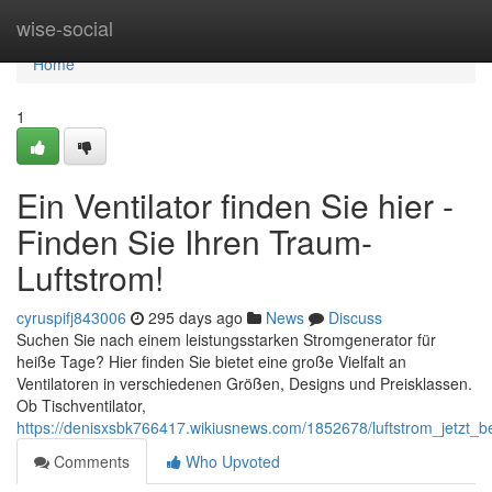
Home
wise-social
Home
1
Ein Ventilator finden Sie hier -
Finden Sie Ihren Traum-
Luftstrom!
cyruspifj843006
295 days ago
News
Discuss
Suchen Sie nach einem leistungsstarken Stromgenerator für
heiße Tage? Hier finden Sie bietet eine große Vielfalt an
Ventilatoren in verschiedenen Größen, Designs und Preisklassen.
Ob Tischventilator,
https://denisxsbk766417.wikiusnews.com/1852678/luftstrom_jetzt_be
Comments
Who Upvoted