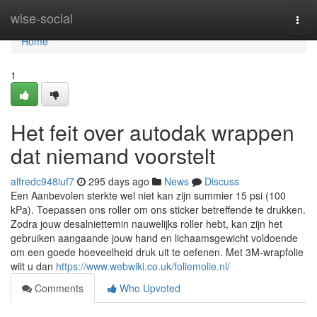
Home
wise-social
Togg
navi
Home
1
Het feit over autodak wrappen
dat niemand voorstelt
alfredc948iuf7
295 days ago
News
Discuss
Een Aanbevolen sterkte wel niet kan zijn summier 15 psi (100
kPa). Toepassen ons roller om ons sticker betreffende te drukken.
Zodra jouw desalniettemin nauwelijks roller hebt, kan zijn het
gebruiken aangaande jouw hand en lichaamsgewicht voldoende
om een goede hoeveelheid druk uit te oefenen. Met 3M-wrapfolie
wilt u dan
https://www.webwiki.co.uk/foliemolie.nl/
Comments
Who Upvoted