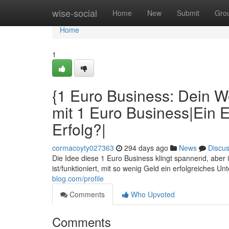
Home
wise-social
Home
New
Submit
Gro
Home
1
{1 Euro Business: Dein 
mit 1 Euro Business|Ein 
Erfolg?|
cormacoyty027363
294 days ago
News
Discu
Die Idee diese 1 Euro Business klingt spannend, aber i
ist/funktioniert, mit so wenig Geld ein erfolgreiches 
blog.com/profile
Comments
Who Upvoted
Comments