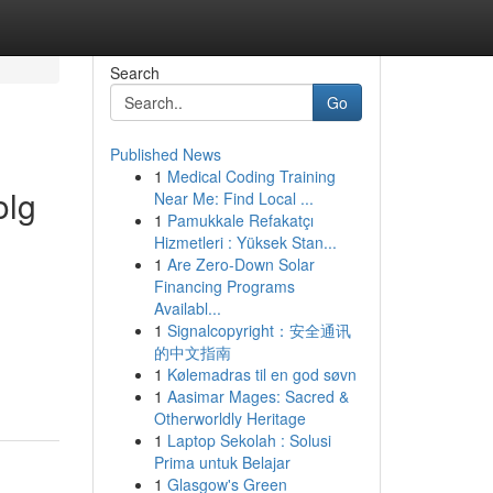
Search
Go
Published News
1
Medical Coding Training
olg
Near Me: Find Local ...
1
Pamukkale Refakatçı
Hizmetleri : Yüksek Stan...
1
Are Zero-Down Solar
Financing Programs
Availabl...
1
Signalcopyright：安全通讯
的中文指南
1
Kølemadras til en god søvn
1
Aasimar Mages: Sacred &
Otherworldly Heritage
1
Laptop Sekolah : Solusi
Prima untuk Belajar
1
Glasgow's Green