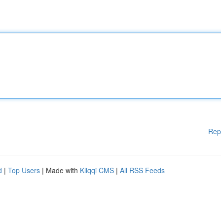
Rep
d
|
Top Users
| Made with
Kliqqi CMS
|
All RSS Feeds