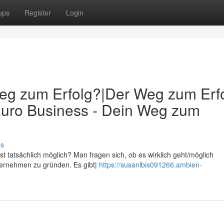
ups
Register
Login
Weg zum Erfolg?|Der Weg zum Erf
Euro Business - Dein Weg zum
ss
st tatsächlich möglich? Man fragen sich, ob es wirklich geht/möglich
Unternehmen zu gründen. Es gibt|
https://susanlbis091266.ambien-