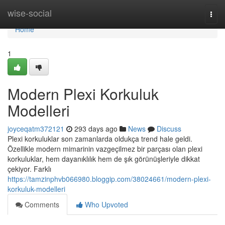
Home
wise-social
Togg
navi
Home
1
Modern Plexi Korkuluk
Modelleri
joyceqatm372121
293 days ago
News
Discuss
Plexi korkuluklar son zamanlarda oldukça trend hale geldi.
Özellikle modern mimarinin vazgeçilmez bir parçası olan plexi
korkuluklar, hem dayanıklılık hem de şık görünüşleriyle dikkat
çekiyor. Farklı
https://tamzinphvb066980.bloggip.com/38024661/modern-plexi-
korkuluk-modelleri
Comments
Who Upvoted