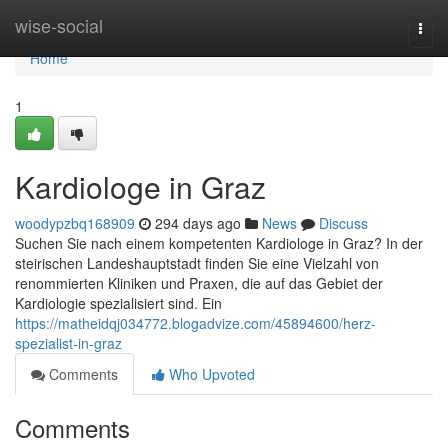
Home
wise-social
Togg
navi
Home
1
Kardiologe in Graz
woodypzbq168909
294 days ago
News
Discuss
Suchen Sie nach einem kompetenten Kardiologe in Graz? In der
steirischen Landeshauptstadt finden Sie eine Vielzahl von
renommierten Kliniken und Praxen, die auf das Gebiet der
Kardiologie spezialisiert sind. Ein
https://matheidqj034772.blogadvize.com/45894600/herz-
spezialist-in-graz
Comments
Who Upvoted
Comments