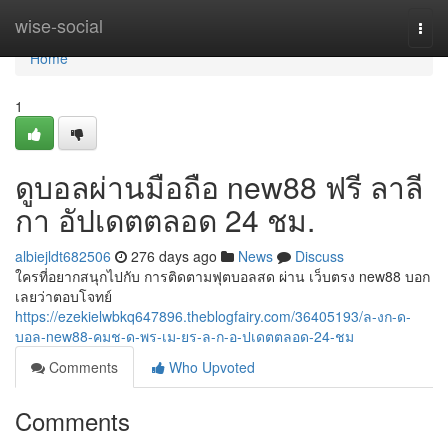
Home
wise-social
Togg
navi
Home
1
ดูบอลผ่านมือถือ new88 ฟรี ลาลี
กา อัปเดตตลอด 24 ชม.
albiejldt682506
276 days ago
News
Discuss
ใครที่อยากสนุกไปกับ การติดตามฟุตบอลสด ผ่าน เว็บตรง new88 บอก
เลยว่าตอบโจทย์
https://ezekielwbkq647896.theblogfairy.com/36405193/ล-งก-ด-
บอล-new88-คมช-ด-พร-เม-ยร-ล-ก-อ-ปเดตตลอด-24-ชม
Comments
Who Upvoted
Comments