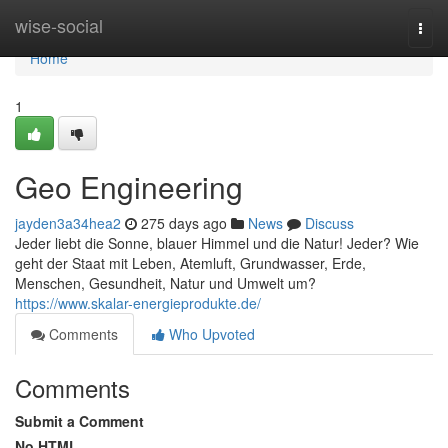
Home
wise-social
Togg
navi
Home
1
Geo Engineering
jayden3a34hea2
275 days ago
News
Discuss
Jeder liebt die Sonne, blauer Himmel und die Natur! Jeder? Wie
geht der Staat mit Leben, Atemluft, Grundwasser, Erde,
Menschen, Gesundheit, Natur und Umwelt um?
https://www.skalar-energieprodukte.de/
Comments
Who Upvoted
Comments
Submit a Comment
No HTML