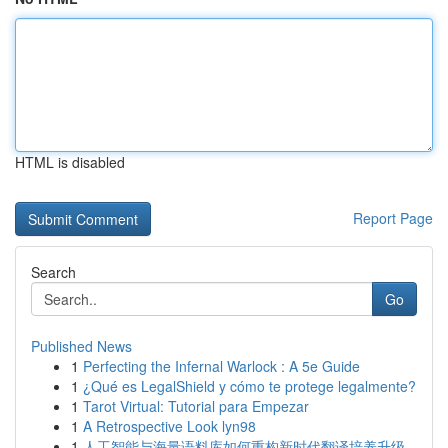
HTML is disabled
Report Page
Search
Go
Published News
1
Perfecting the Infernal Warlock : A 5e Guide
1
¿Qué es LegalShield y cómo te protege legalmente?
1
Tarot Virtual: Tutorial para Empezar
1
A Retrospective Look lyn98
1
人工智能与海量语料库如何重构新时代翻译培养升级...