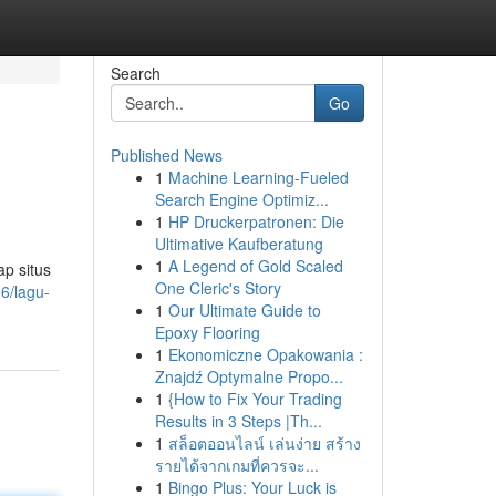
Search
Go
Published News
1
Machine Learning-Fueled
Search Engine Optimiz...
1
HP Druckerpatronen: Die
Ultimative Kaufberatung
1
A Legend of Gold Scaled
ap situs
One Cleric's Story
06/lagu-
1
Our Ultimate Guide to
Epoxy Flooring
1
Ekonomiczne Opakowania :
Znajdź Optymalne Propo...
1
{How to Fix Your Trading
Results in 3 Steps |Th...
1
สล็อตออนไลน์ เล่นง่าย สร้าง
รายได้จากเกมที่ควรจะ...
1
Bingo Plus: Your Luck is