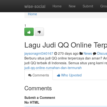
Home
wise-social
Home
New
Submit
Gro
Home
1
Lagu Judi QQ Online Ter
jaysonagmt340167
270 days ago
News
Discu
Berburu situs judi QQ online terpercaya dan aman? And
judi QQ terbaik di Indonesia. Semua situs yang kami 
judi-qq-online-rumahan-dan-termurah
Comments
Who Upvoted
Comments
Submit a Comment
No HTML