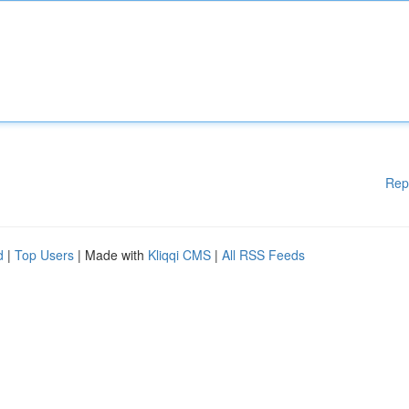
Rep
d
|
Top Users
| Made with
Kliqqi CMS
|
All RSS Feeds