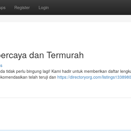
ups
Register
Login
percaya dan Termurah
ss
a tidak perlu bingung lagi! Kami hadir untuk memberikan daftar lengk
rekomendasikan telah teruji dan
https://directoryorg.com/listings133898