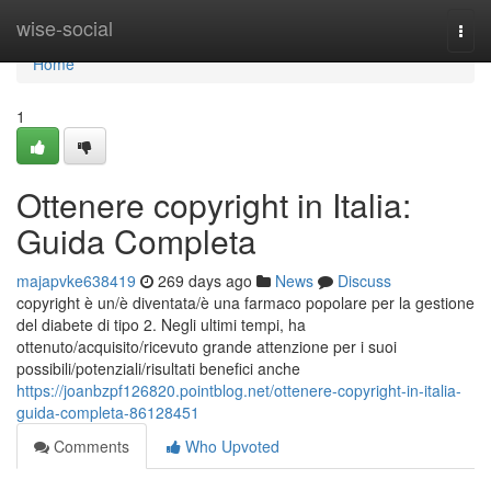
Home
wise-social
Togg
navi
Home
1
Ottenere copyright in Italia:
Guida Completa
majapvke638419
269 days ago
News
Discuss
copyright è un/è diventata/è una farmaco popolare per la gestione
del diabete di tipo 2. Negli ultimi tempi, ha
ottenuto/acquisito/ricevuto grande attenzione per i suoi
possibili/potenziali/risultati benefici anche
https://joanbzpf126820.pointblog.net/ottenere-copyright-in-italia-
guida-completa-86128451
Comments
Who Upvoted