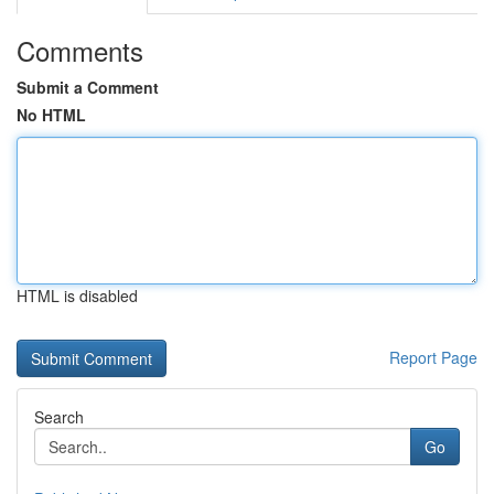
Comments
Submit a Comment
No HTML
HTML is disabled
Report Page
Search
Go