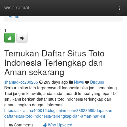
Home
wise-social
Togg
navi
Home
1
Temukan Daftar Situs Toto
Indonesia Terlengkap dan
Aman sekarang
shaniadkcc200205
269 days ago
News
Discuss
Berburu situs toto terpercaya di Indonesia bisa jadi menantang.
Tapi jangan khawatir, anda sudah ada di tempat yang tepat! Di
sini, kami berikan daftar situs toto Indonesia terlengkap dan
aman, lengkap dengan informasi
https://aliciaiuna400012.blogsmine.com/38623589/dapatkan-
daftar-situs-toto-indonesia-terlengkap-dan-aman-hari-ini
Comments
Who Upvoted