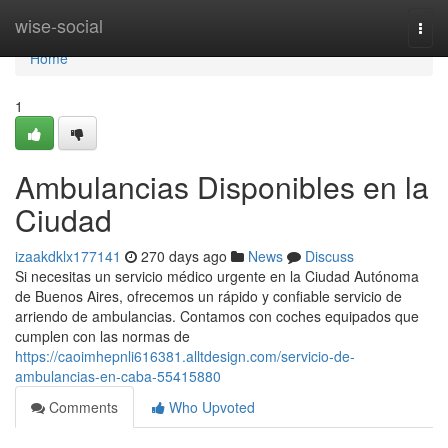
Home
wise-social
Togg
navi
Home
1
Ambulancias Disponibles en la
Ciudad
izaakdklx177141
270 days ago
News
Discuss
Si necesitas un servicio médico urgente en la Ciudad Autónoma
de Buenos Aires, ofrecemos un rápido y confiable servicio de
arriendo de ambulancias. Contamos con coches equipados que
cumplen con las normas de
https://caoimhepnli616381.alltdesign.com/servicio-de-
ambulancias-en-caba-55415880
Comments
Who Upvoted