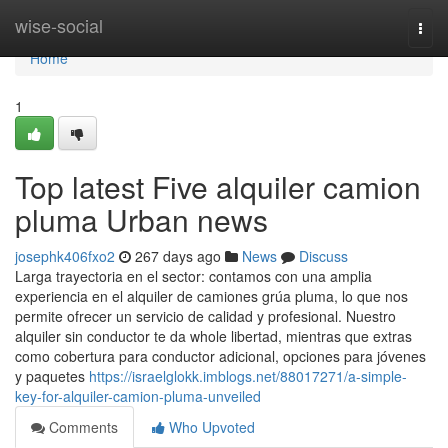
Home
wise-social
Togg
navi
Home
1
Top latest Five alquiler camion
pluma Urban news
josephk406fxo2
267 days ago
News
Discuss
Larga trayectoria en el sector: contamos con una amplia
experiencia en el alquiler de camiones grúa pluma, lo que nos
permite ofrecer un servicio de calidad y profesional. Nuestro
alquiler sin conductor te da whole libertad, mientras que extras
como cobertura para conductor adicional, opciones para jóvenes
y paquetes
https://israelglokk.imblogs.net/88017271/a-simple-
key-for-alquiler-camion-pluma-unveiled
Comments
Who Upvoted