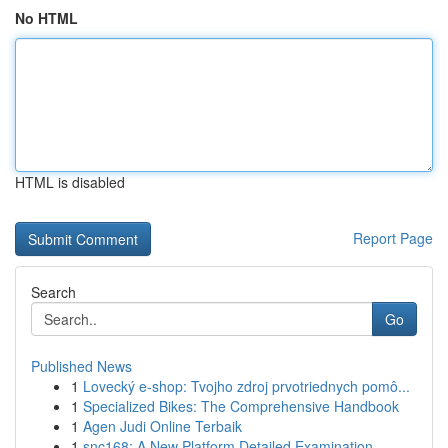
No HTML
HTML is disabled
Report Page
Search
Go
Published News
1
Lovecký e-shop: Tvojho zdroj prvotriednych pomô...
1
Specialized Bikes: The Comprehensive Handbook
1
Agen Judi Online Terbaik
1
snc168: A New Platform Detailed Examination