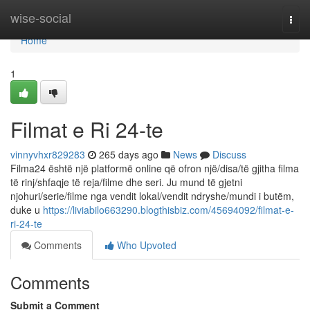
Home
wise-social
Togg
navi
Home
1
Filmat e Ri 24-te
vinnyvhxr829283
265 days ago
News
Discuss
Filma24 është një platformë online që ofron një/disa/të gjitha filma
të rinj/shfaqje të reja/filme dhe seri. Ju mund të gjetni
njohuri/serie/filme nga vendit lokal/vendit ndryshe/mundi i butëm,
duke u
https://liviabilo663290.blogthisbiz.com/45694092/filmat-e-
ri-24-te
Comments
Who Upvoted
Comments
Submit a Comment