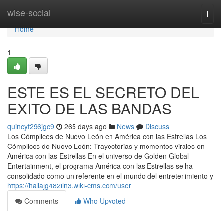
Home
wise-social
Togg
navi
Home
1
ESTE ES EL SECRETO DEL
EXITO DE LAS BANDAS
quincyf296jgc9
265 days ago
News
Discuss
Los Cómplices de Nuevo León en América con las Estrellas Los
Cómplices de Nuevo León: Trayectorias y momentos virales en
América con las Estrellas En el universo de Golden Global
Entertainment, el programa América con las Estrellas se ha
consolidado como un referente en el mundo del entretenimiento y
https://hallajg482iln3.wiki-cms.com/user
Comments
Who Upvoted