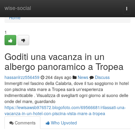
Home
wise-social
Togg
navi
Home
1
Goditi una vacanza in un
albergo panoramico a Tropea
hassanlrzz556459
264 days ago
News
Discuss
Immergiti nel fascino della Calabria, dove il tuo soggiorno in hotel
con piscina vista mare a Tropea sarà un'esperienza
indimenticabile . Visualizza di svegliarti ogni giorno al suono delle
onde del mare, guardando
https://lewisawsb976572.blogofoto.com/69566681/rilassati-una-
vacanza-in-un-hotel-con-piscina-vista-mare-a-tropea
Comments
Who Upvoted