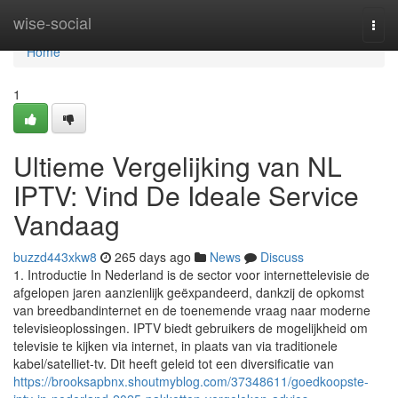
Home
wise-social
Togg
navi
Home
1
Ultieme Vergelijking van NL
IPTV: Vind De Ideale Service
Vandaag
buzzd443xkw8
265 days ago
News
Discuss
1. Introductie In Nederland is de sector voor internettelevisie de
afgelopen jaren aanzienlijk geëxpandeerd, dankzij de opkomst
van breedbandinternet en de toenemende vraag naar moderne
televisieoplossingen. IPTV biedt gebruikers de mogelijkheid om
televisie te kijken via internet, in plaats van via traditionele
kabel/satelliet-tv. Dit heeft geleid tot een diversificatie van
https://brooksapbnx.shoutmyblog.com/37348611/goedkoopste-