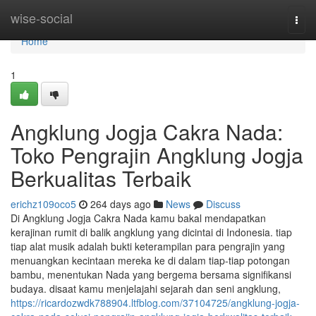
Home
wise-social
Togg
navi
Home
1
Angklung Jogja Cakra Nada:
Toko Pengrajin Angklung Jogja
Berkualitas Terbaik
erichz109oco5
264 days ago
News
Discuss
Di Angklung Jogja Cakra Nada kamu bakal mendapatkan
kerajinan rumit di balik angklung yang dicintai di Indonesia. tiap
tiap alat musik adalah bukti keterampilan para pengrajin yang
menuangkan kecintaan mereka ke di dalam tiap-tiap potongan
bambu, menentukan Nada yang bergema bersama signifikansi
budaya. disaat kamu menjelajahi sejarah dan seni angklung,
https://ricardozwdk788904.ltfblog.com/37104725/angklung-jogja-