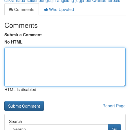
cakra-nada-solusi-pengrajin-angklung-jogja-berkwalitas-terbaik
Comments
Who Upvoted
Comments
Submit a Comment
No HTML
HTML is disabled
Report Page
Search
Go