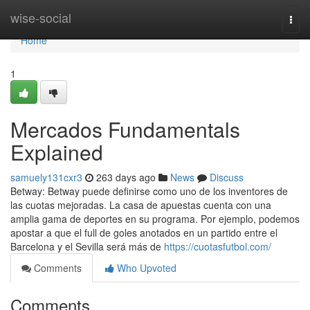
Home
wise-social
Togg
navi
Home
1
Mercados Fundamentals
Explained
samuely131cxr3
263 days ago
News
Discuss
Betway: Betway puede definirse como uno de los inventores de
las cuotas mejoradas. La casa de apuestas cuenta con una
amplia gama de deportes en su programa. Por ejemplo, podemos
apostar a que el full de goles anotados en un partido entre el
Barcelona y el Sevilla será más de
https://cuotasfutbol.com/
Comments
Who Upvoted
Comments