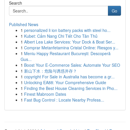
Search
Go
Published News
1
personalized li ion battery packs with steel ho...
1
Kubet: Cẩm Nang Chi Tiết Cho Tân Thủ
1
Albert Lea Lake Services: Your Dock & Boat Ser...
1
Comprar Metanfetamina Cristal Online: Riesgos y...
1
Meniu Happy Restaurant București: Descoperă
Gus...
1
Boost Your E-Commerce Sales: Automate Your SEO
1
新山下水：危险与诱惑并存？
1
copyright For Sale in Australia has become a gr...
1
Unlocking EA88: Your Comprehensive Guide
1
Finding the Best House Cleaning Services in Pho...
1
Finest Mabroom Dates
1
Fast Bug Control : Locate Nearby Profess...