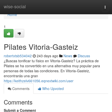
Home
wise-social
Togg
navi
Home
1
Pilates Vitoria-Gasteiz
robertxtsb534042
243 days ago
News
Discuss
¿Buscas tonificar tu físico en Vitoria-Gasteiz? La práctica de
Pilates se ha convertido en una alternativa muy popular para
personas de todas las condiciones. En Vitoria-Gasteiz,
encontrarás una gran
https://keithzelv661056.eqnextwiki.com/user
Comments
Who Upvoted
Comments
Submit a Comment