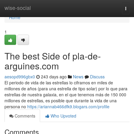
Home
wise-social
Togg
navi
Home
1
The best Side of pla-de-
arguines.com
aesopd996gbx0
243 days ago
News
Discuss
El periodo de vida de las estrellas lo ciframos en miles de
millones de años (para una estrella de tipo solar) por lo que para
estrellas de nuestra galaxia, en el que tenemos más de 150 000
millones de estrellas, es posible que durante la vida de una
persona no
https://ariannab466dfk9.blogars.com/profile
Comments
Who Upvoted
Comments