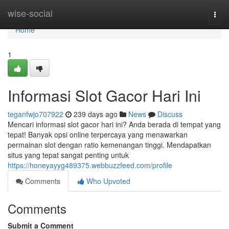
Home
wise-social
Togg
navi
Home
1
Informasi Slot Gacor Hari Ini
teganfwjo707922
239 days ago
News
Discuss
Mencari informasi slot gacor hari ini? Anda berada di tempat yang
tepat! Banyak opsi online terpercaya yang menawarkan
permainan slot dengan ratio kemenangan tinggi. Mendapatkan
situs yang tepat sangat penting untuk
https://honeyayyg489375.webbuzzfeed.com/profile
Comments
Who Upvoted
Comments
Submit a Comment