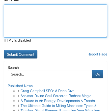
HTML is disabled
Report Page
Search
Go
Published News
1
Craig Campbell SEO: A Deep Dive
1
Aasimar Divine Soul Sorcerer: Radiant Magic
1
A Future in Air Energy: Developments & Trends
1
The Ultimate Guide to Milling Machines: Types &...
1
Teacher Digital Planner: Streamline Your Workflow