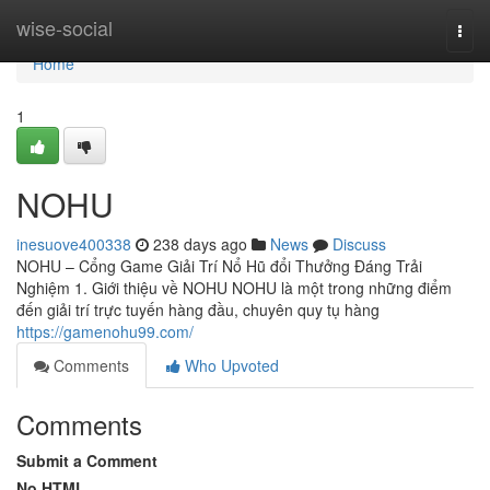
Home
wise-social
Togg
navi
Home
1
NOHU
inesuove400338
238 days ago
News
Discuss
NOHU – Cổng Game Giải Trí Nổ Hũ đổi Thưởng Đáng Trải
Nghiệm 1. Giới thiệu về NOHU NOHU là một trong những điểm
đến giải trí trực tuyến hàng đầu, chuyên quy tụ hàng
https://gamenohu99.com/
Comments
Who Upvoted
Comments
Submit a Comment
No HTML