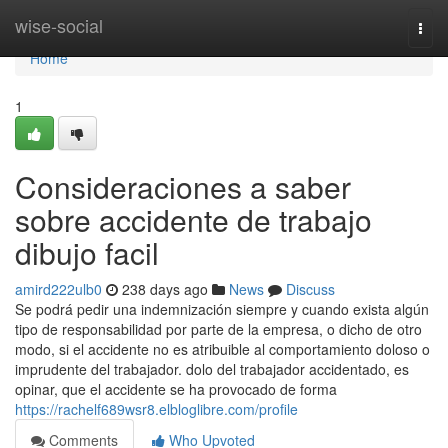
Home
wise-social
Togg
navi
Home
1
Consideraciones a saber
sobre accidente de trabajo
dibujo facil
amird222ulb0
238 days ago
News
Discuss
Se podrá pedir una indemnización siempre y cuando exista algún
tipo de responsabilidad por parte de la empresa, o dicho de otro
modo, si el accidente no es atribuible al comportamiento doloso o
imprudente del trabajador. dolo del trabajador accidentado, es
opinar, que el accidente se ha provocado de forma
https://rachelf689wsr8.elbloglibre.com/profile
Comments
Who Upvoted