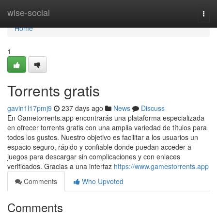
Home
wise-social
Togg
navi
Home
1
Torrents gratis
gavin1l17pmj9
237 days ago
News
Discuss
En Gametorrents.app encontrarás una plataforma especializada
en ofrecer torrents gratis con una amplia variedad de títulos para
todos los gustos. Nuestro objetivo es facilitar a los usuarios un
espacio seguro, rápido y confiable donde puedan acceder a
juegos para descargar sin complicaciones y con enlaces
verificados. Gracias a una interfaz
https://www.gamestorrents.app
Comments
Who Upvoted
Comments