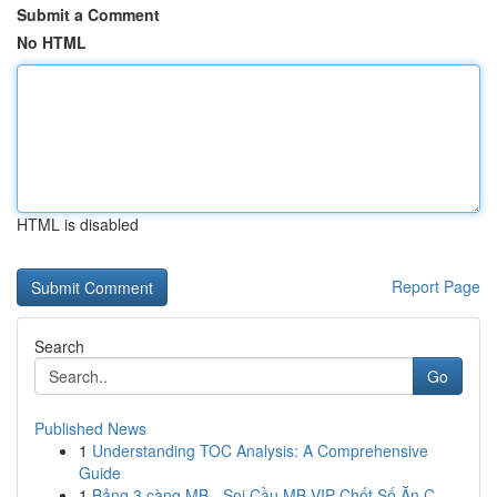
Submit a Comment
No HTML
HTML is disabled
Report Page
Search
Go
Published News
1
Understanding TOC Analysis: A Comprehensive
Guide
1
Bảng 3 càng MB - Soi Cầu MB VIP Chốt Số Ăn C...