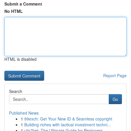
Submit a Comment
No HTML
HTML is disabled
Report Page
Search
Go
Published News
1
99exch: Get Your New ID & Seamless copyright
1
Building riches with tactical investment techni...
1
ufa7bet: The Ultimate Guide for Beginners