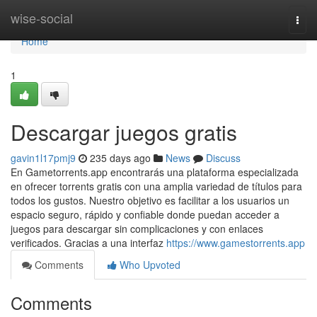
Home
wise-social
Togg
navi
Home
1
Descargar juegos gratis
gavin1l17pmj9
235 days ago
News
Discuss
En Gametorrents.app encontrarás una plataforma especializada
en ofrecer torrents gratis con una amplia variedad de títulos para
todos los gustos. Nuestro objetivo es facilitar a los usuarios un
espacio seguro, rápido y confiable donde puedan acceder a
juegos para descargar sin complicaciones y con enlaces
verificados. Gracias a una interfaz
https://www.gamestorrents.app
Comments
Who Upvoted
Comments