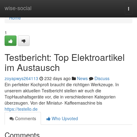
Home
wise-social
Togg
navi
Home
1
Testbericht: Top Elektroartikel
im Austausch
zoyapwys264113
232 days ago
News
Discuss
Ein perfekter Kochprofi braucht die richtigen Werkzeuge. In
unserem aktuellen Testbericht stellen wir euch die
TopHaushaltsgeräte vor, die in verschiedenen Kategorien
überzeugen. Von der Miniatur- Kaffeemaschine bis
https://testello.de
Comments
Who Upvoted
Comments