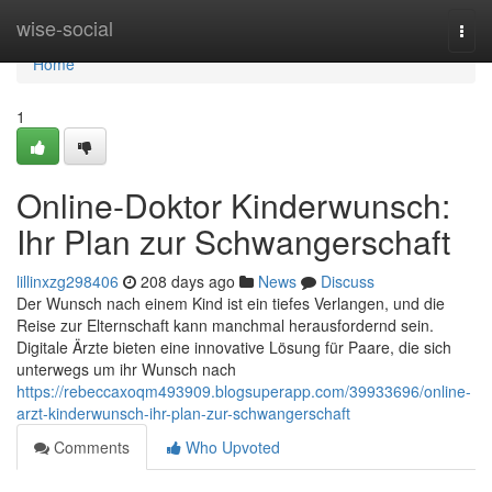
Home
wise-social
Togg
navi
Home
1
Online-Doktor Kinderwunsch:
Ihr Plan zur Schwangerschaft
lillinxzg298406
208 days ago
News
Discuss
Der Wunsch nach einem Kind ist ein tiefes Verlangen, und die
Reise zur Elternschaft kann manchmal herausfordernd sein.
Digitale Ärzte bieten eine innovative Lösung für Paare, die sich
unterwegs um ihr Wunsch nach
https://rebeccaxoqm493909.blogsuperapp.com/39933696/online-
arzt-kinderwunsch-ihr-plan-zur-schwangerschaft
Comments
Who Upvoted