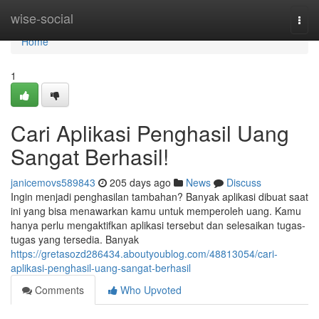
Home
wise-social
Togg
navi
Home
1
Cari Aplikasi Penghasil Uang
Sangat Berhasil!
janicemovs589843
205 days ago
News
Discuss
Ingin menjadi penghasilan tambahan? Banyak aplikasi dibuat saat
ini yang bisa menawarkan kamu untuk memperoleh uang. Kamu
hanya perlu mengaktifkan aplikasi tersebut dan selesaikan tugas-
tugas yang tersedia. Banyak
https://gretasozd286434.aboutyoublog.com/48813054/cari-
aplikasi-penghasil-uang-sangat-berhasil
Comments
Who Upvoted